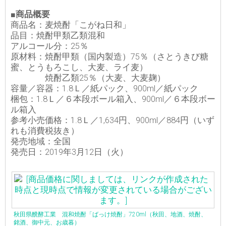
■商品概要
商品名：麦焼酎「こがね日和」
品目：焼酎甲類乙類混和
アルコール分：25％
原材料：焼酎甲類（国内製造）75％（さとうきび糖
蜜、とうもろこし、大麦、ライ麦）
焼酎乙類25％（大麦、大麦麹）
容量／容器：1.8Ｌ／紙パック、900ml／紙パック
梱包：1.8Ｌ／６本段ボール箱入、900ml／６本段ボー
ル箱入
参考小売価格：1.8Ｌ／1,634円、900ml／884円（いず
れも消費税抜き）
発売地域：全国
発売日：2019年3月12日（火）
秋田県醗酵工業 混和焼酎「ばっけ焼酎」720ml（秋田、地酒、焼酎、
銘酒、御中元、お歳暮）