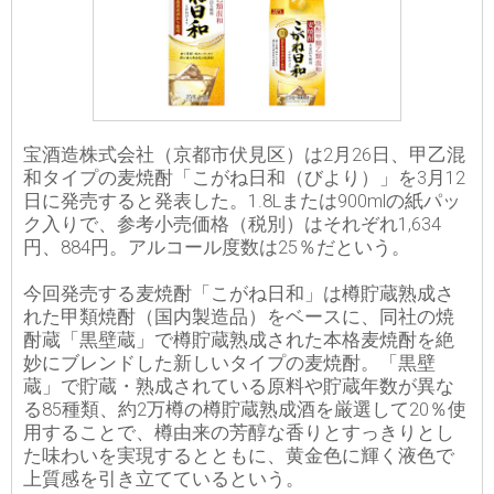
宝酒造株式会社（京都市伏見区）は2月26日、甲乙混
和タイプの麦焼酎「こがね日和（びより）」を3月12
日に発売すると発表した。1.8Lまたは900mlの紙パッ
ク入りで、参考小売価格（税別）はそれぞれ1,634
円、884円。アルコール度数は25％だという。
今回発売する麦焼酎「こがね日和」は樽貯蔵熟成さ
れた甲類焼酎（国内製造品）をベースに、同社の焼
酎蔵「黒壁蔵」で樽貯蔵熟成された本格麦焼酎を絶
妙にブレンドした新しいタイプの麦焼酎。「黒壁
蔵」で貯蔵・熟成されている原料や貯蔵年数が異な
る85種類、約2万樽の樽貯蔵熟成酒を厳選して20％使
用することで、樽由来の芳醇な香りとすっきりとし
た味わいを実現するとともに、黄金色に輝く液色で
上質感を引き立てているという。