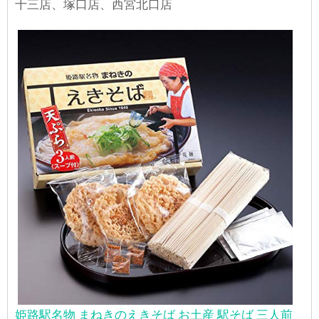
十三店、塚口店、西宮北口店
姫路駅名物 まねきのえきそば お土産 駅そば 三人前