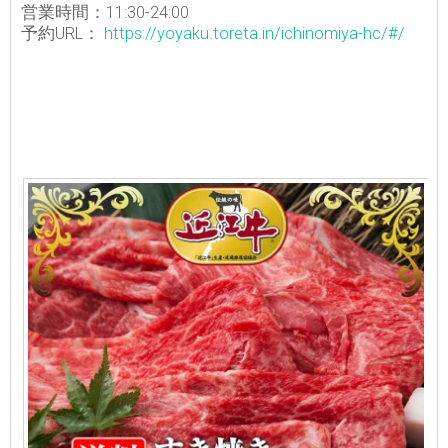
営業時間：11:30-24:00
予約URL：
https://yoyaku.toreta.in/ichinomiya-hc/#/