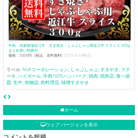
牛肉 自家牧場近江牛 すき焼き・しゃぶしゃぶ用近江牛 スライス 300g
まとめ買い特典付
価格：3000円（税込、送料無料)
(2018/5/25時点)
ラベル:
NUKコーポレーション
,
しゃぶしゃぶ
,
すきやき
,
ステ
ーキ
,
ハイボール
,
牛肉100%ハンバーグ
,
焼肉
,
焼肉店
,
食べ放
題
,
生中
,
肉物語
,
肉料理店
,
味噌すきやき
ホーム
ウェブ バージョンを表示
コメントを投稿