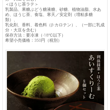
＜ほうじ茶ラテ＞
乳製品、果糖ぶどう糖液糖、砂糖、植物油脂、水あ
め、ほうじ茶、食塩、寒天／安定剤（増粘多糖
類）、
乳化剤、香料、着色料（β-カロテン）、（一部に乳成
分・大豆を含む）
保存方法：要冷凍（-18℃以下）
希望小売価格：350円（税別）