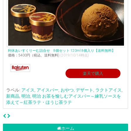
利休あいすくりーむ詰合せ 8個セット 120ml 8個入り【送料無料】
価格：5400円（税込、送料無料)
(2019/10/14時点)
楽天で購入
ラベル:
アイス
,
アイスバー
,
おやつ
,
デザート
,
ラクトアイス
,
新商品
,
明治
,
明治 お茶を愉しむアイスバー～練乳ソースを
添えて～紅茶ラテ・ほうじ茶ラテ
ホーム