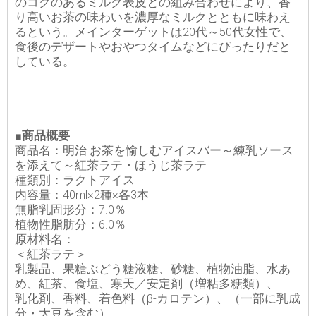
のコクのあるミルク表皮との組み合わせにより、香
り高いお茶の味わいを濃厚なミルクとともに味わえ
るという。メインターゲットは20代～50代女性で、
食後のデザートやおやつタイムなどにぴったりだと
している。
■商品概要
商品名：明治 お茶を愉しむアイスバー～練乳ソース
を添えて～紅茶ラテ・ほうじ茶ラテ
種類別：ラクトアイス
内容量：40ml×2種×各3本
無脂乳固形分：7.0％
植物性脂肪分：6.0％
原材料名：
＜紅茶ラテ＞
乳製品、果糖ぶどう糖液糖、砂糖、植物油脂、水あ
め、紅茶、食塩、寒天／安定剤（増粘多糖類）、
乳化剤、香料、着色料（β-カロテン）、（一部に乳成
分・大豆を含む）