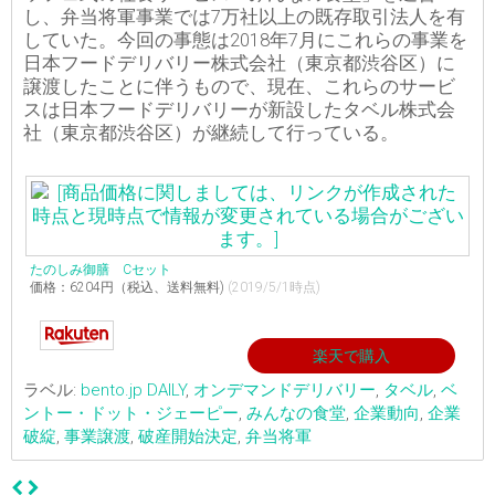
し、弁当将軍事業では7万社以上の既存取引法人を有
していた。今回の事態は2018年7月にこれらの事業を
日本フードデリバリー株式会社（東京都渋谷区）に
譲渡したことに伴うもので、現在、これらのサービ
スは日本フードデリバリーが新設したタベル株式会
社（東京都渋谷区）が継続して行っている。
たのしみ御膳 Cセット
価格：6204円（税込、送料無料)
(2019/5/1時点)
楽天で購入
ラベル:
bento.jp DAILY
,
オンデマンドデリバリー
,
タベル
,
ベ
ントー・ドット・ジェーピー
,
みんなの食堂
,
企業動向
,
企業
破綻
,
事業譲渡
,
破産開始決定
,
弁当将軍