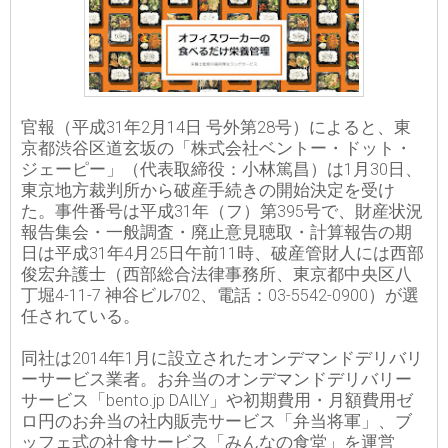
官報（平成31年2月14日 号外第28号）によると、東
京都渋谷区道玄坂の「株式会社ベントー・ドット・
ジェーピー」（代表取締役：小林篤昌）は1月30日、
東京地方裁判所から破産手続きの開始決定を受け
た。事件番号は平成31年（フ）第395号で、財産状況
報告集会・一般調査・廃止意見聴取・計算報告の期
日は平成31年4月25日午前11時、破産管財人には西部
俊宏弁護士（西部総合法律事務所、東京都中央区八
丁堀4-11-7 神谷ビル702、電話：03-5542-0900）が選
任されている。
同社は2014年1月に設立されたオンデマンドデリバリ
ーサービス業者。お弁当のオンデマンドデリバリー
サービス「bento.jp DAILY」や初期費用・月額費用ゼ
ロ円のお弁当の社内販売サービス「弁当将軍」、ブ
ッフェ式の社食サービス「みんなの食堂」を運営