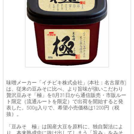
味噌メーカー「イチビキ株式会社」(本社：名古屋市)
は、従来の豆みそに比べ、より旨味が強いこだわり
贅沢豆みそ「極」を8月31日から通信販売・市販ルー
ト限定（流通ルートを限定）で出荷を開始すると発
表した。500g入りで、希望小売価格は1200円（税
抜）。
「豆みそ 極」は国産大豆を原料に、独自製法によ
り、本来熟成中に抜け出してしまう「旨み」をみそ